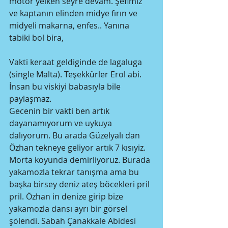
motor yelken seyre devam. Şefimiz 
ve kaptanın elinden midye fırın ve 
midyeli makarna, enfes.. Yanına 
tabiki bol bira, 
Vakti keraat geldiginde de lagaluga 
(single Malta). Teşekkürler Erol abi. 
İnsan bu viskiyi babasıyla bile 
paylaşmaz. 
Gecenin bir vakti ben artık 
dayanamıyorum ve uykuya 
dalıyorum. Bu arada Güzelyalı dan 
Özhan tekneye geliyor artık 7 kısıyiz. 
Morta koyunda demirliyoruz. Burada 
yakamozla tekrar tanışma ama bu 
başka birsey deniz ateş böcekleri pril 
pril. Özhan in denize girip bize 
yakamozla dansı ayrı bir görsel 
şölendi. Sabah Çanakkale Abidesi 