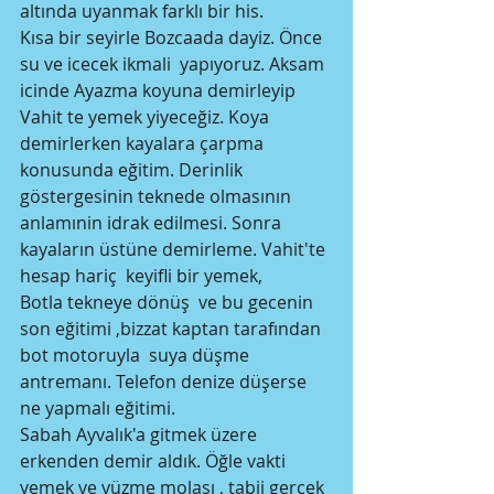
altında uyanmak farklı bir his.
Kısa bir seyirle Bozcaada dayiz. Önce 
su ve icecek ikmali  yapıyoruz. Aksam 
icinde Ayazma koyuna demirleyip 
Vahit te yemek yiyeceğiz. Koya 
demirlerken kayalara çarpma  
konusunda eğitim. Derinlik 
göstergesinin teknede olmasının 
anlamınin idrak edilmesi. Sonra  
kayaların üstüne demirleme. Vahit'te 
hesap hariç  keyifli bir yemek, 
Botla tekneye dönüş  ve bu gecenin 
son eğitimi ,bizzat kaptan tarafından  
bot motoruyla  suya düşme 
antremanı. Telefon denize düşerse 
ne yapmalı eğitimi.
Sabah Ayvalık'a gitmek üzere 
erkenden demir aldık. Öğle vakti 
yemek ve yüzme molası , tabii gercek 