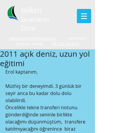
Yelken
Severlerin
Sitesi
yelkenseverler@gmail.com
- Marmaris,
Bodrum, Göcek -
+90 533 5644016
2011 açık deniz, uzun yol
eğitimi
Erol kaptanım,
Müthiş bir deneyimdi. 3 günlük bir 
seyir anca bu kadar dolu dolu 
olabilirdi. 
Öncelikle tekne transferi notunu 
gönderdiğinde seninle birlikte 
olacağımı düşünmüştüm,  transfere 
katılmıyacağını öğrenince  biraz 