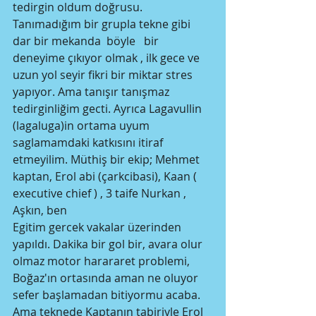
tedirgin oldum doğrusu. 
Tanımadığım bir grupla tekne gibi 
dar bir mekanda  böyle   bir 
deneyime çıkıyor olmak , ilk gece ve 
uzun yol seyir fikri bir miktar stres 
yapıyor. Ama tanışır tanışmaz 
tedirginliğim gecti. Ayrıca Lagavullin 
(lagaluga)in ortama uyum 
saglamamdaki katkısını itiraf 
etmeyilim. Müthiş bir ekip; Mehmet 
kaptan, Erol abi (çarkcibasi), Kaan ( 
executive chief ) , 3 taife Nurkan , 
Aşkın, ben
Egitim gercek vakalar üzerinden 
yapıldı. Dakika bir gol bir, avara olur 
olmaz motor harararet problemi, 
Boğaz'ın ortasında aman ne oluyor 
sefer başlamadan bitiyormu acaba. 
Ama teknede Kaptanın tabiriyle Erol 