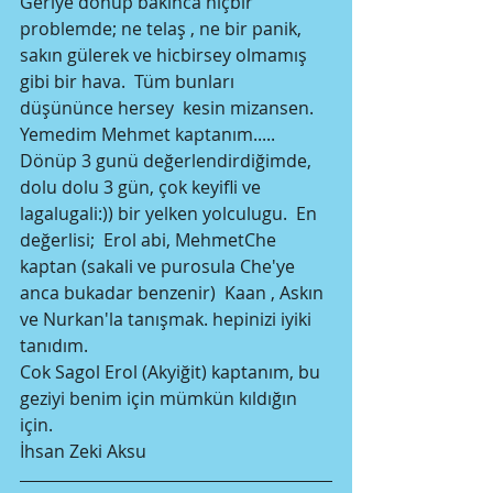
Geriye dönüp bakınca hiçbir 
problemde; ne telaş , ne bir panik, 
sakın gülerek ve hicbirsey olmamış 
gibi bir hava.  Tüm bunları 
düşününce hersey  kesin mizansen. 
Yemedim Mehmet kaptanım.....
Dönüp 3 gunü değerlendirdiğimde,  
dolu dolu 3 gün, çok keyifli ve 
lagalugali:)) bir yelken yolculugu.  En 
değerlisi;  Erol abi, MehmetChe 
kaptan (sakali ve purosula Che'ye 
anca bukadar benzenir)  Kaan , Askın 
ve Nurkan'la tanışmak. hepinizi iyiki 
tanıdım.
Cok Sagol Erol (Akyiğit) kaptanım, bu 
geziyi benim için mümkün kıldığın 
için.
İhsan Zeki Aksu