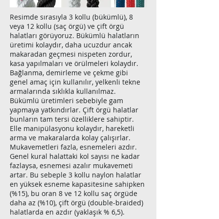
Resimde sırasıyla 3 kollu (bükümlü), 8
veya 12 kollu (saç örgü) ve çift örgü
halatları görüyoruz. Bükümlü halatların
üretimi kolaydır, daha ucuzdur ancak
makaradan geçmesi nispeten zordur,
kasa yapılmaları ve örülmeleri kolaydır.
Bağlanma, demirleme ve çekme gibi
genel amaç için kullanılır, yelkenli tekne
armalarında sıklıkla kullanılmaz.
Bükümlü üretimleri sebebiyle gam
yapmaya yatkındırlar. Çift örgü halatlar
bunların tam tersi özelliklere sahiptir.
Elle manipülasyonu kolaydır, hareketli
arma ve makaralarda kolay çalışırlar.
Mukavemetleri fazla, esnemeleri azdır.
Genel kural halattaki kol sayısı ne kadar
fazlaysa, esnemesi azalır mukavemeti
artar. Bu sebeple 3 kollu naylon halatlar
en yüksek esneme kapasitesine sahipken
(%15), bu oran 8 ve 12 kollu saç örgüde
daha az (%10), çift örgü (double-braided)
halatlarda en azdır (yaklaşık % 6,5).