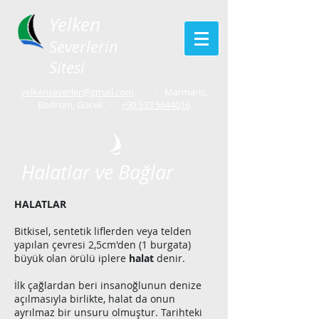
Yelken
Severlerin
Sitesi
yelkenseverler@gmail.com
- Marmaris,
Bodrum, Göcek -
+90 533 5644016
Halatlar ve Bağlar
HALATLAR
Bitkisel, sentetik liflerden veya telden
yapılan çevresi 2,5cm'den (1 burgata)
büyük olan örülü iplere
halat
denir.
İlk çağlardan beri insanoğlunun denize
açılmasıyla birlikte, halat da onun
ayrılmaz bir unsuru olmuştur. Tarihteki