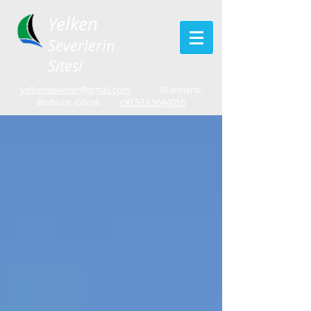
Yelken
Severlerin
Sitesi
yelkenseverler@gmail.com
- Marmaris,
Bodrum, Göcek -
+90 533 5644016