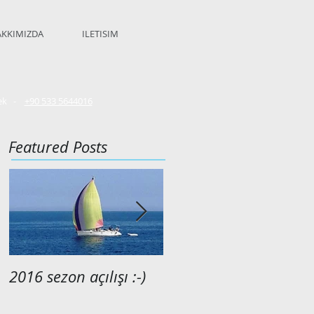
KKIMIZDA
ILETISIM
cek -
+90 533 5644016
Featured Posts
2016 sezon açılışı :-)
2015 anılarımızdan...