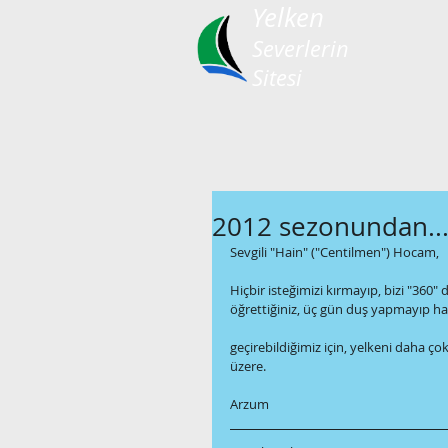
Yelken
Severlerin
Sitesi
2012 sezonundan..
Sevgili "Hain" ("Centilmen") Hocam,
Hiçbir isteğimizi kırmayıp, bizi "36
öğrettiğiniz, üç gün duş yapmayıp ha
geçirebildiğimiz için, yelkeni daha ç
üzere.
Arzum