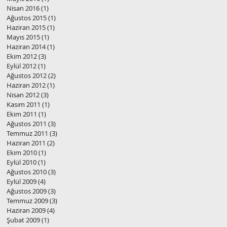
Nisan 2016
(1)
1 yazı
Ağustos 2015
(1)
1 yazı
Haziran 2015
(1)
1 yazı
Mayıs 2015
(1)
1 yazı
Haziran 2014
(1)
1 yazı
Ekim 2012
(3)
3 yazı
Eylül 2012
(1)
1 yazı
Ağustos 2012
(2)
2 yazı
Haziran 2012
(1)
1 yazı
Nisan 2012
(3)
3 yazı
Kasım 2011
(1)
1 yazı
Ekim 2011
(1)
1 yazı
Ağustos 2011
(3)
3 yazı
Temmuz 2011
(3)
3 yazı
Haziran 2011
(2)
2 yazı
Ekim 2010
(1)
1 yazı
Eylül 2010
(1)
1 yazı
Ağustos 2010
(3)
3 yazı
Eylül 2009
(4)
4 yazı
Ağustos 2009
(3)
3 yazı
Temmuz 2009
(3)
3 yazı
Haziran 2009
(4)
4 yazı
Şubat 2009
(1)
1 yazı