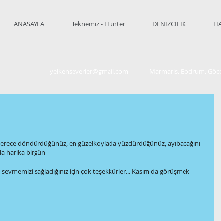
ANASAYFA
Teknemiz - Hunter
DENİZCİLİK
HA
yelkenseverler@gmail.com
- Marmaris, Bodrum, Gö
.
0" derece döndürdüğünüz, en güzelkoylada yüzdürdüğünüz, ayıbacağını 
la harika birgün
ok sevmemizi sağladığınız için çok teşekkürler... Kasım da görüşmek 