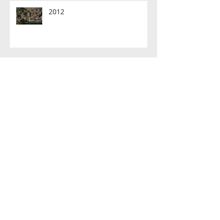
2012
2012 memories..
Archive
Mayıs 2017
(1)
1 yazı
Mayıs 2016
(1)
1 yazı
Nisan 2016
(1)
1 yazı
Ağustos 2015
(1)
1 yazı
Haziran 2015
(1)
1 yazı
Mayıs 2015
(1)
1 yazı
Haziran 2014
(1)
1 yazı
Ekim 2012
(3)
3 yazı
Eylül 2012
(1)
1 yazı