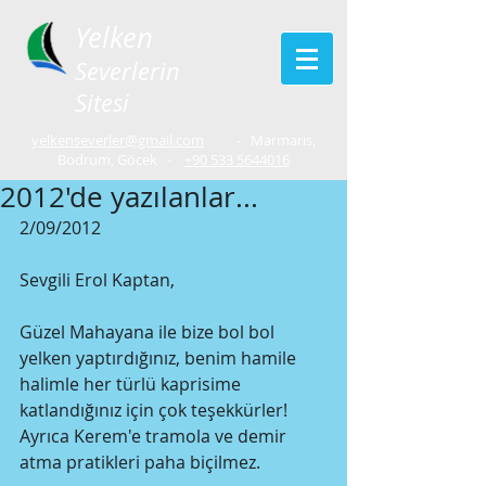
Yelken
Severlerin
Sitesi
yelkenseverler@gmail.com
- Marmaris,
Bodrum, Göcek -
+90 533 5644016
2012'de yazılanlar...
2/09/2012
Sevgili Erol Kaptan,
Güzel Mahayana ile bize bol bol 
yelken yaptırdığınız, benim hamile 
halimle her türlü kaprisime 
katlandığınız için çok teşekkürler! 
Ayrıca Kerem'e tramola ve demir 
atma pratikleri paha biçilmez. 